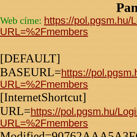
Pan
https://pol.pgsm.hu/
Web címe:
URL=%2Fmembers
[DEFAULT]
BASEURL=
https://pol.pgsm
URL=%2Fmembers
[InternetShortcut]
URL=
https://pol.pgsm.hu/Log
URL=%2Fmembers
Modified=90762AAA5A3F