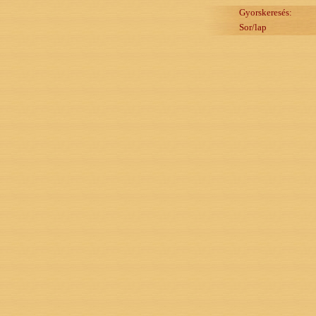
Gyorskeresés:
Sor/lap