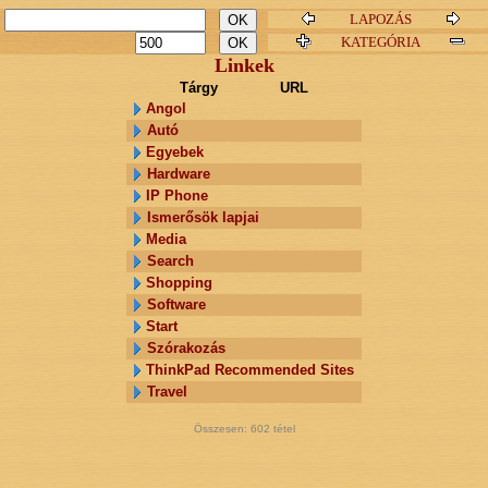
LAPOZÁS
KATEGÓRIA
Linkek
Tárgy
URL
Angol
Autó
Egyebek
Hardware
IP Phone
Ismerősök lapjai
Media
Search
Shopping
Software
Start
Szórakozás
ThinkPad Recommended Sites
Travel
Összesen:
602
tétel